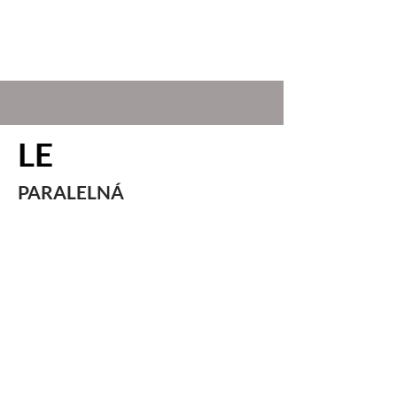
LE
BO
PARALELNÁ
HUDBA